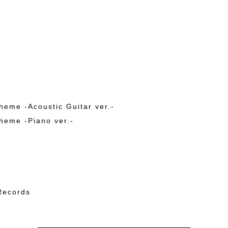
me -Acoustic Guitar ver.-
me -Piano ver.-
Records