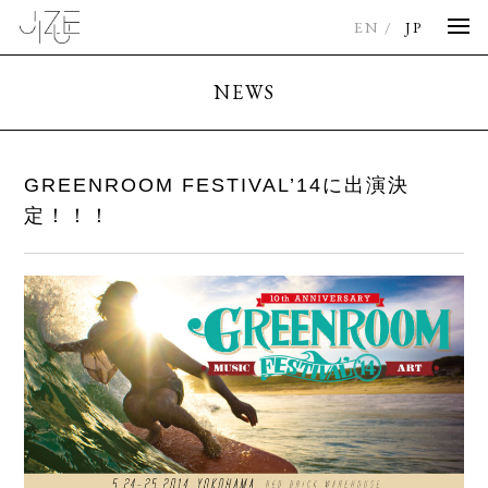
EN
JP
NEWS
GREENROOM FESTIVAL’14に出演決
定！！！