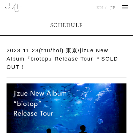
EN
JP
SCHEDULE
2023.11.23(thu/hol) 東京/jizue New
Album『biotop』Release Tour ＊SOLD
OUT！