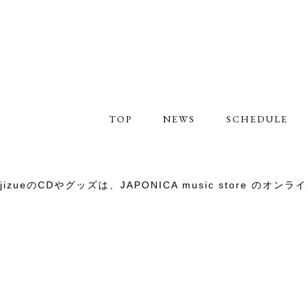
TOP
NEWS
SCHEDULE
jizueのCDやグッズは、JAPONICA music store 