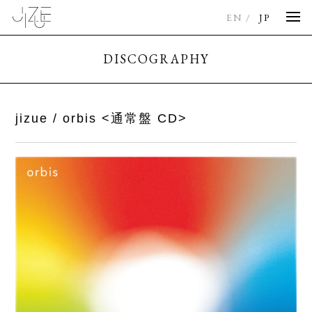
EN
JP
DISCOGRAPHY
jizue / orbis <通常盤 CD>