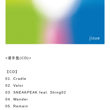
<通常盤(CD)>
【CD】
01. Cradle
02. Valor
03. SNEAKPEAK feat. Shing02
04. Wander
05. Remain